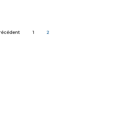
récédent
1
2